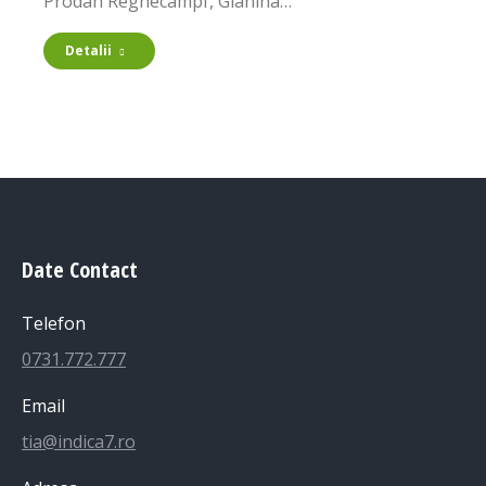
Prodan Reghecampf, Gianina…
Detalii
Date Contact
Telefon
0731.772.777
Email
tia@indica7.ro