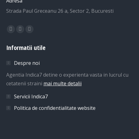
Adresa
Strada Paul Greceanu 26 a, Sector 2, Bucuresti
Find us on:
Facebook
Linkedin
Whatsapp
page
page
page
Informatii utile
opens
opens
opens
in
in
in
Despre noi
new
new
new
window
window
window
Agentia Indica7 detine o experienta vasta in lucrul cu
cetatenii straini
mai multe detalii
Servicii Indica7
Politica de confidentialitate website