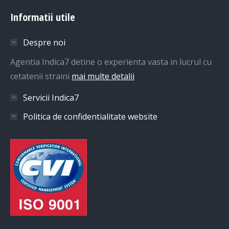
page
page
page
Informatii utile
opens
opens
opens
in
in
in
Despre noi
new
new
new
window
window
window
Agentia Indica7 detine o experienta vasta in lucrul cu
cetatenii straini
mai multe detalii
Servicii Indica7
Politica de confidentialitate website